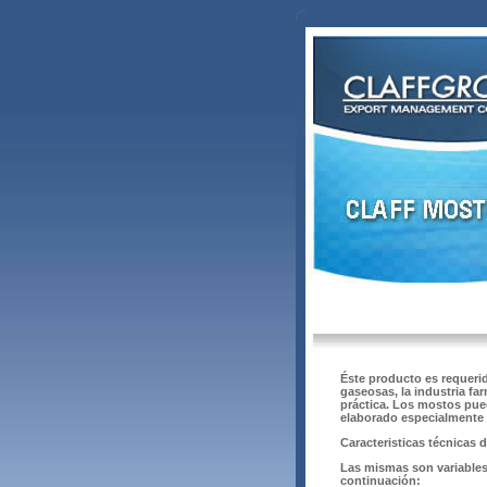
Éste producto es requerid
gaseosas, la industria fa
práctica. Los mostos pue
elaborado especialmente 
Caracteristicas técnicas 
Las mismas son variables 
continuación: