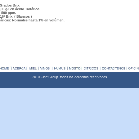
 Grados Brix.
,00 g/l en ácido Tartárico.
a 500 ppm.
6º Brix. ( Blancos )
rtáricas: Normales hasta 1% en volúmen.
2010 Claff Group. todos los derechos reservados