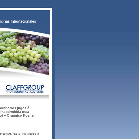
corar otros jugos ó
tra permitida ésta
o) y Orgánico Kosher,
eramos las principales a