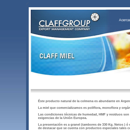
Éste producto natural de la colmena es abundante en Argenti
La miel que comercializamos es poliflora, monoflora y orgá
Las condiciones técnicas de humedad, HMF y residuos son a
exigencias de la Unión Europea.
La presentación es a granel (tambores de 330 Kg. Netos ) ó 
de destacar que se cuenta con productos especiales tales c